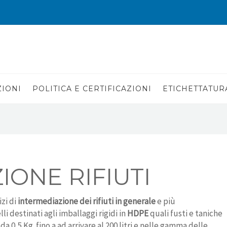
ZIONI
POLITICA E CERTIFICAZIONI
ETICHETTATUR
IONE RIFIUTI
zi di
intermediazione dei rifiuti in generale
e più
li destinati agli imballaggi rigidi in
HDPE
quali fusti e taniche
 0,5 Kg. fino a ad arrivare al 200 litri e nelle gamma delle